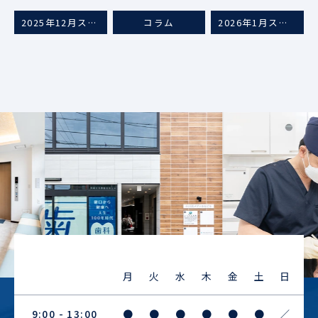
2025年12月スタッフブログ
コラム
2026年1月スタッフブログ
Previous
Next
月
火
水
木
金
土
日
9:00 - 13:00
●
●
●
●
●
●
／