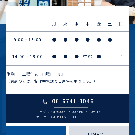
月
火
水
木
金
土
日
9:00 - 13:00
●
●
●
●
●
●
／
14:00 - 18:00
●
●
●
往診
●
／
／
休診日：土曜午後・日曜日・祝日
（急患の方は、留守番電話でご用件を承ります。）
06-6741-8046
月～金：AM 9:00～13:00 / PM14:00～18:00
木・土：AM 9:00～13:00
LINEで