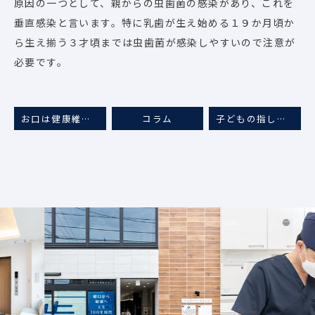
原因の一つとして、親からの虫歯菌の感染があり、これを
垂直感染と言います。特に乳歯が生え始める１９か月頃か
ら生え揃う３才頃までは虫歯菌が感染しやすいので注意が
必要です。
お口は健康維持のスタートライン
コラム
子どもの指しゃぶり
Previous
Next