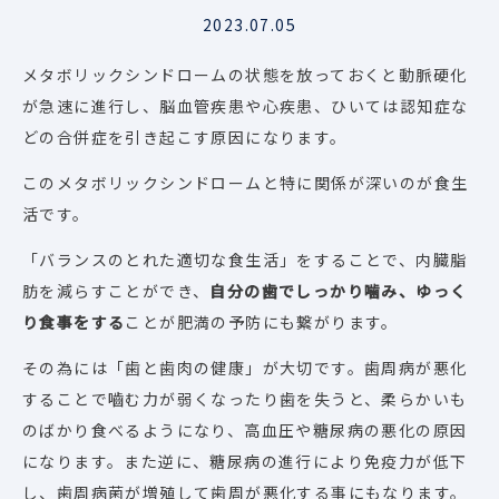
2023.07.05
メタボリックシンドロームの状態を放っておくと動脈硬化
が急速に進行し、脳血管疾患や心疾患、ひいては認知症な
どの合併症を引き起こす原因になります。
このメタボリックシンドロームと特に関係が深いのが食生
活です。
「バランスのとれた適切な食生活」をすることで、内臓脂
肪を減らすことができ、
自分の歯でしっかり噛み、ゆっく
り食事をする
ことが肥満の予防にも繋がります。
その為には「歯と歯肉の健康」が大切です。歯周病が悪化
することで嚙む力が弱くなったり歯を失うと、柔らかいも
のばかり食べるようになり、高血圧や糖尿病の悪化の原因
になります。また逆に、糖尿病の進行により免疫力が低下
し、歯周病菌が増殖して歯周が悪化する事にもなります。